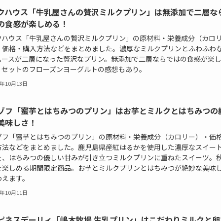
クハウス「牛乳屋さんの贅沢ミルクプリン」は無添加で二層な
の食感が楽しめる！
クハウス「牛乳屋さんの贅沢ミルクプリン」の原材料・栄養成分（カロ
・価格・購入方法などをまとめました。濃厚なミルクプリンとふわふわ
ムースが二層になった贅沢なプリン。無添加で二層ならではの食感が楽
。セットのフローズンヨーグルトの感想もあり。
3年10月13日
ゾフ「蜜芋とはちみつのプリン」はお芋とミルクとはちみつの
美味しさ！
ゾフ「蜜芋とはちみつのプリン」の原材料・栄養成分（カロリー）・価
方法などをまとめました。鹿児島県産紅はるかを使用した濃厚なスイー
を、はちみつの優しい甘みが引き立つミルクプリンに重ねたスイーツ。
を楽しめる期間限定商品。お芋とミルクプリンとはちみつが絶妙な美味
わえます。
3年10月11日
ピネスデーリィ「嶋木牧場 生乳プリン」はこだわりミルクと卵