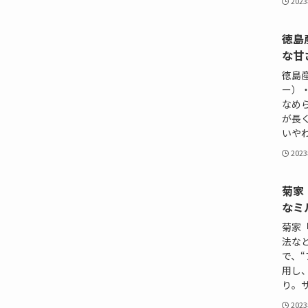
202
徳島
な甘
徳島
ー）
なめ
が長
いや
202
菊家
なミ
菊家
法な
で、
用し
り。
202