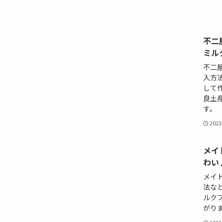
不二
ミル
不二
入方
して
良土
す。
202
メイ
わい
メイ
法な
ルク
がり