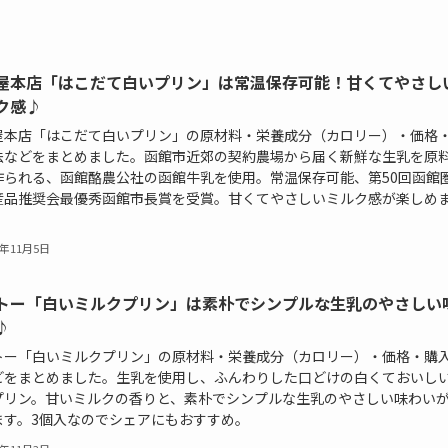
屋本店「はこだて白いプリン」は常温保存可能！甘くてやさし
ク感♪
屋本店「はこだて白いプリン」の原材料・栄養成分（カロリー）・価格
法などをまとめました。函館市近郊の契約農場から届く新鮮な生乳を原
作られる、函館酪農公社の函館牛乳を使用。常温保存可能、第50回函館
産品推奨会最優秀函館市長賞を受賞。甘くてやさしいミルク感が楽しめ
3年11月5日
トー「白いミルクプリン」は素朴でシンプルな生乳のやさしい
♪
トー「白いミルクプリン」の原材料・栄養成分（カロリー）・価格・購
どをまとめました。生乳を使用し、ふんわりした口どけの白くておいし
プリン。甘いミルクの香りと、素朴でシンプルな生乳のやさしい味わい
ます。3個入なのでシェアにもおすすめ。