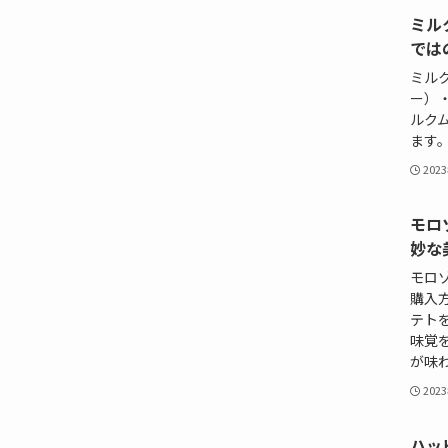
ミル
では
ミル
ー）
ルク
ます
202
モロ
妙な
モロ
購入
テト
味覚
が味
202
ハッ