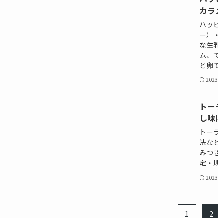
カラ
ハッ
ー）
な生
ム、
と卵
202
トー
し味
トー
法な
みつ
定・
202
1
2