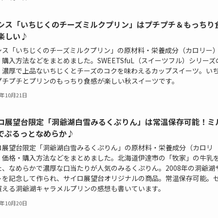
シス「いちじくのチーズミルクプリン」はプチプチ＆もっちり
楽しい♪
シス「いちじくのチーズミルクプリン」の原材料・栄養成分（カロリー
購入方法などをまとめました。SWEETSfuL（スイーツフル）シリーズ
。濃厚で上品ないちじくとチーズのコクを味わえるカップスイーツ。い
プチプチとプリンのもっちり食感が楽しい秋スイーツです。
3年10月21日
ロ展望台限定「洞爺湖白雪みるくぷりん」は常温保存可能！ミ
でぷるっとなめらか♪
ロ展望台限定「洞爺湖白雪みるくぷりん」の原材料・栄養成分（カロリ
・価格・購入方法などをまとめました。北海道伊達市の「牧家」の牛乳
た、なめらかで濃厚な口当たりが人気のみるくぷりん。2008年の洞爺湖
トを記念して作られ、サイロ展望台オリジナルの商品。常温保存可能。
買える洞爺湖キャラメルプリンの感想も書いています。
3年10月20日