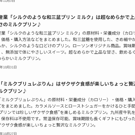
3年11月3日
産業「シルクのような和三盆プリン ミルク」は超なめらかで上
さのミルクプリン♪
産業「シルクのような和三盆プリン ミルク」の原材料・栄養成分（カロ
・価格・購入方法などをまとめました。和三盆糖を使用した、きめ細や
らか、シルクのような口どけのプリン。ローソンオリジナル商品。賞味
く、無添加で体にやさしいスイーツ。超なめらかで上品な甘さ、飲める
わらかいミルクプリン。
3年10月31日
「ミルクブリュレぷりん」はザクザク食感が楽しいちょっと贅
ルクプリン♪
「ミルクブリュレぷりん」の原材料・栄養成分（カロリー）・価格・購
どをまとめました。カラメルソースとローストシュガーをかけるひと手
“プリンでは珍しいザクザク食感”を楽しめるミルクプリン。九州産牛乳
、保存料は不使用です。常温保存可能、賞味期限も長くギフトにもぴっ
ザクザク食感が楽しいちょっと贅沢なミルクプリン。
3年10月27日