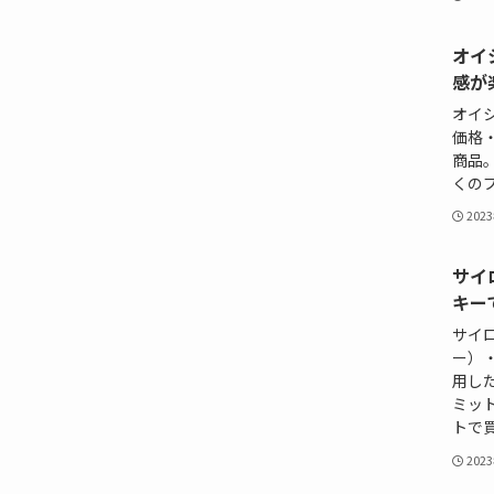
オイ
感が
オイ
価格・
商品
くの
202
サイ
キー
サイ
ー）
用し
ミッ
トで
202