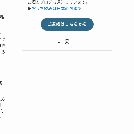
お酒のブログも運営しています。
▶
おうち飲みは日本のお酒で
品
ご連絡はこちらから
リ
かで
期限
ぐら
沢
入方
間
を使
た