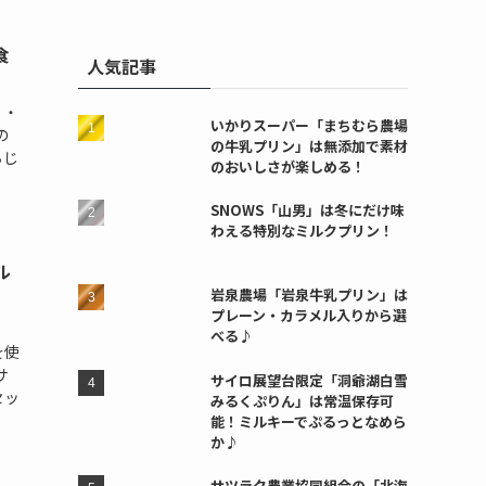
食
人気記事
）・
いかりスーパー「まちむら農場
の
の牛乳プリン」は無添加で素材
ちじ
のおいしさが楽しめる！
SNOWS「山男」は冬にだけ味
わえる特別なミルクプリン！
ル
岩泉農場「岩泉牛乳プリン」は
プレーン・カラメル入りから選
べる♪
を使
サ
サイロ展望台限定「洞爺湖白雪
セッ
みるくぷりん」は常温保存可
能！ミルキーでぷるっとなめら
か♪
サツラク農業協同組合の「北海