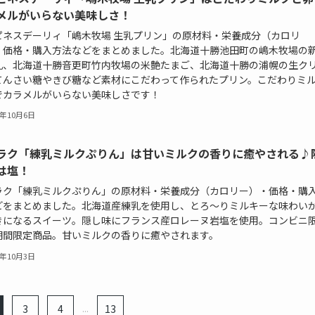
メルがいらない美味しさ！
ピネスデーリィ「嶋木牧場 生乳プリン」の原材料・栄養成分（カロリ
・価格・購入方法などをまとめました。北海道十勝池田町の嶋木牧場の
乳、北海道十勝音更町竹内牧場の米艶たまご、北海道十勝の浦幌の生ク
てんさい糖やきび糖など素材にこだわって作られたプリン。こだわりミ
でカラメルがいらない美味しさです！
3年10月6日
ラク「練乳ミルクぷりん」は甘いミルクの香りに癒やされる♪
は塩！
ラク「練乳ミルクぷりん」の原材料・栄養成分（カロリー）・価格・購
どをまとめました。北海道産練乳を使用し、とろ〜りミルキーな味わい
きになるスイーツ。隠し味にフランス産ロレーヌ岩塩を使用。コンビニ
期間限定商品。甘いミルクの香りに癒やされます。
3年10月3日
3
4
...
13