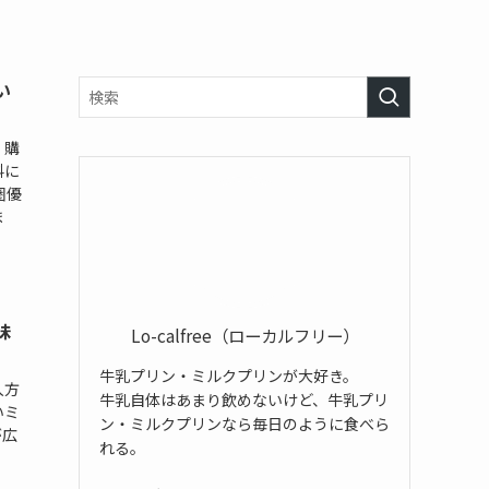
い
・購
料に
圏優
ま
味
Lo-calfree（ローカルフリー）
牛乳プリン・ミルクプリンが大好き。
入方
牛乳自体はあまり飲めないけど、牛乳プリ
いミ
ン・ミルクプリンなら毎日のように食べら
が広
れる。