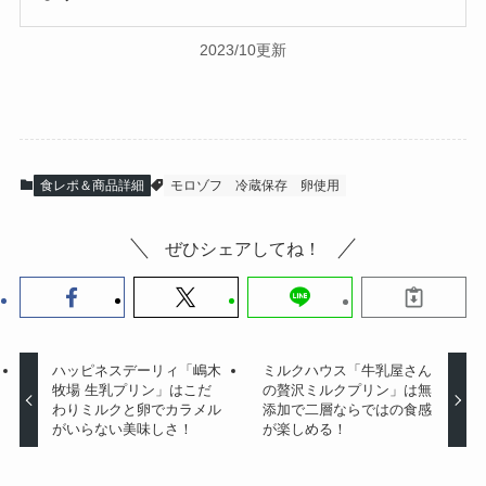
2023/10更新
食レポ＆商品詳細
モロゾフ
冷蔵保存
卵使用
ぜひシェアしてね！
ハッピネスデーリィ「嶋木
ミルクハウス「牛乳屋さん
牧場 生乳プリン」はこだ
の贅沢ミルクプリン」は無
わりミルクと卵でカラメル
添加で二層ならではの食感
がいらない美味しさ！
が楽しめる！