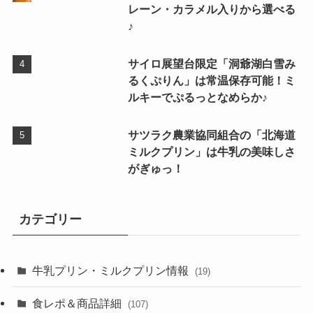
レーン・カラメル入りから選べる
♪
サイロ展望台限定「洞爺湖白雪み
るくぷりん」は常温保存可能！ミ
ルキーでぷるっとなめらか♪
サツラク農業協同組合の「北海道
ミルクプリン」は牛乳の美味しさ
がぎゅっ！
カテゴリー
牛乳プリン・ミルクプリン情報
(19)
食レポ＆商品詳細
(107)