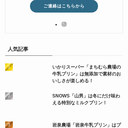
ご連絡はこちらから
人気記事
いかりスーパー「まちむら農場の
牛乳プリン」は無添加で素材のお
いしさが楽しめる！
SNOWS「山男」は冬にだけ味わ
える特別なミルクプリン！
岩泉農場「岩泉牛乳プリン」はプ