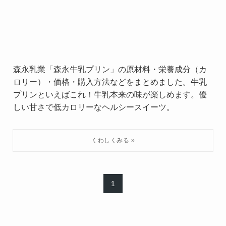
森永乳業「森永牛乳プリン」の原材料・栄養成分（カ
ロリー）・価格・購入方法などをまとめました。牛乳
プリンといえばこれ！牛乳本来の味が楽しめます。優
しい甘さで低カロリーなヘルシースイーツ。
1