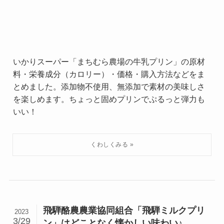
いかりスーパー「まちむら農場の牛乳プリン」の原材
料・栄養成分（カロリー）・価格・購入方法などをま
とめました。添加物不使用、無添加で素材の美味しさ
を楽しめます。ちょっと固めプリンでぷるっと弾力も
いい！
飛騨酪農農業協同組合「飛騨ミルクプリ
2023
3/29
ン」はどことなく懐かしい味わい♪