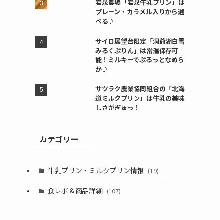
岩泉農場「岩泉牛乳プリン」は
プレーン・カラメル入りから選
べる♪
サイロ展望台限定「洞爺湖白雪
みるくぷりん」は常温保存可
能！ミルキーでぷるっとなめら
か♪
サツラク農業協同組合の「北海
道ミルクプリン」は牛乳の美味
しさがぎゅっ！
カテゴリー
牛乳プリン・ミルクプリン情報
(19)
食レポ＆商品詳細
(107)