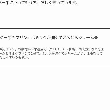
ジー牛についてもう少し詳しく書いています。
ージー牛乳プリン」はミルクが濃くてとろとろクリーム最
牛乳プリン」の原材料・栄養成分（カロリー）・価格・購入方法などをま
ームとミルクプリンの2層で、ミルクが濃くてクリームがいい仕事をして
入しやすいのも魅力。