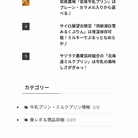
岩泉農場「岩泉牛乳プリン」は
プレーン・カラメル入りから選
べる♪
サイロ展望台限定「洞爺湖白雪
みるくぷりん」は常温保存可
能！ミルキーでぷるっとなめら
か♪
サツラク農業協同組合の「北海
道ミルクプリン」は牛乳の美味
しさがぎゅっ！
カテゴリー
牛乳プリン・ミルクプリン情報
(19)
食レポ＆商品詳細
(107)