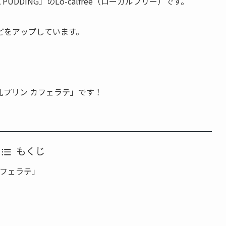
UDDING」のLo-calfree（ローカルフリー）です。
どをアップしています。
。
プリン カフェラテ」です！
もくじ
カフェラテ」