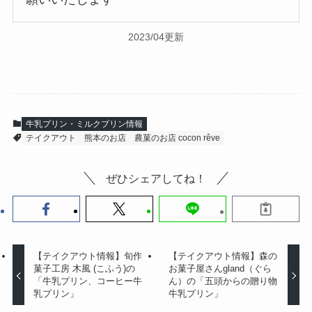
2023/04更新
牛乳プリン・ミルクプリン情報
テイクアウト
熊本のお店
農菓のお店 cocon rêve
ぜひシェアしてね！
【テイクアウト情報】旬作
【テイクアウト情報】森の
菓子工房 木風 (こふう)の
お菓子屋さんgland（ぐら
「牛乳プリン、コーヒー牛
ん）の「五頭からの贈り物
乳プリン⁡」
牛乳プリン」