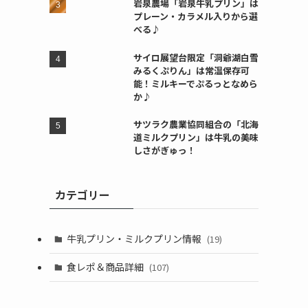
岩泉農場「岩泉牛乳プリン」は
プレーン・カラメル入りから選
べる♪
サイロ展望台限定「洞爺湖白雪
みるくぷりん」は常温保存可
能！ミルキーでぷるっとなめら
か♪
サツラク農業協同組合の「北海
道ミルクプリン」は牛乳の美味
しさがぎゅっ！
カテゴリー
牛乳プリン・ミルクプリン情報
(19)
食レポ＆商品詳細
(107)