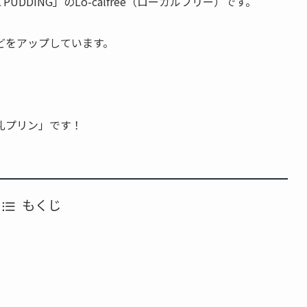
UDDING」のLo-calfree（ローカルフリー）です。
どをアップしています。
。
乳プリン」です！
もくじ