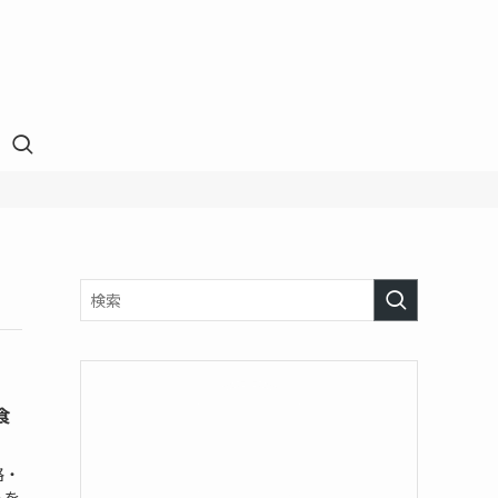
食
格・
ムを