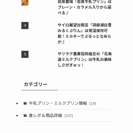
岩泉農場「岩泉牛乳プリン」は
プレーン・カラメル入りから選
べる♪
サイロ展望台限定「洞爺湖白雪
みるくぷりん」は常温保存可
能！ミルキーでぷるっとなめら
か♪
サツラク農業協同組合の「北海
道ミルクプリン」は牛乳の美味
しさがぎゅっ！
カテゴリー
牛乳プリン・ミルクプリン情報
(19)
食レポ＆商品詳細
(107)