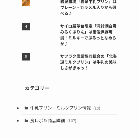
岩泉農場「岩泉牛乳プリン」は
プレーン・カラメル入りから選
べる♪
サイロ展望台限定「洞爺湖白雪
みるくぷりん」は常温保存可
能！ミルキーでぷるっとなめら
か♪
サツラク農業協同組合の「北海
道ミルクプリン」は牛乳の美味
しさがぎゅっ！
カテゴリー
牛乳プリン・ミルクプリン情報
(19)
食レポ＆商品詳細
(107)