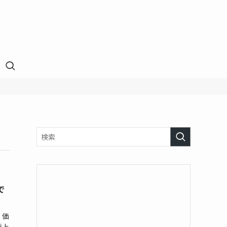
で
・価
極上